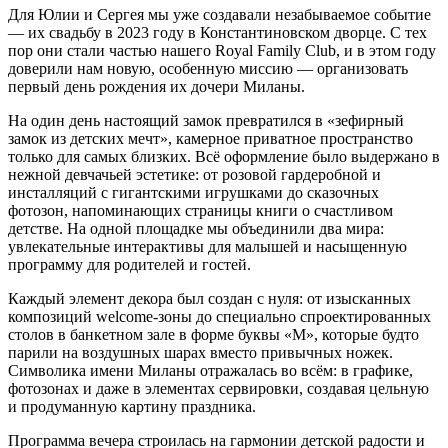
Для Юлии и Сергея мы уже создавали незабываемое событие
— их свадьбу в 2023 году в Константиновском дворце. С тех
пор они стали частью нашего Royal Family Club, и в этом году
доверили нам новую, особенную миссию — организовать
первый день рождения их дочери Миланы.
На один день настоящий замок превратился в «зефирный
замок из детских мечт», камерное приватное пространство
только для самых близких. Всё оформление было выдержано в
нежной девчачьей эстетике: от розовой гардеробной и
инсталляций с гигантскими игрушками до сказочных
фотозон, напоминающих страницы книги о счастливом
детстве. На одной площадке мы объединили два мира:
увлекательные интерактивы для малышей и насыщенную
программу для родителей и гостей.
Каждый элемент декора был создан с нуля: от изысканных
композиций welcome-зоны до специально спроектированных
столов в банкетном зале в форме буквы «М», которые будто
парили на воздушных шарах вместо привычных ножек.
Символика имени Миланы отражалась во всём: в графике,
фотозонах и даже в элементах сервировки, создавая цельную
и продуманную картину праздника.
Программа вечера строилась на гармонии детской радости и