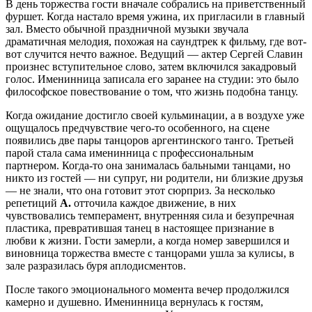
В день торжества гости вначале собрались на приветственный
фуршет. Когда настало время ужина, их пригласили в главный
зал. Вместо обычной праздничной музыки звучала
драматичная мелодия, похожая на саундтрек к фильму, где вот-
вот случится нечто важное. Ведущий — актер Сергей Славин
произнес вступительное слово, затем включился закадровый
голос. Именинница записала его заранее на студии: это было
философское повествование о том, что жизнь подобна танцу.
Когда ожидание достигло своей кульминации, а в воздухе уже
ощущалось предчувствие чего-то особенного, на сцене
появились две пары танцоров аргентинского танго. Третьей
парой стала сама именинница с профессиональным
партнером. Когда-то она занималась бальными танцами, но
никто из гостей — ни супруг, ни родители, ни близкие друзья
— не знали, что она готовит этот сюрприз. За несколько
репетиций
А.
отточила каждое движение, в них
чувствовались темперамент, внутренняя сила и безупречная
пластика, превратившая танец в настоящее признание в
любви к жизни. Гости замерли, а когда номер завершился и
виновница торжества вместе с танцорами ушла за кулисы, в
зале разразилась буря аплодисментов.
После такого эмоционального момента вечер продолжился
камерно и душевно. Именинница вернулась к гостям,