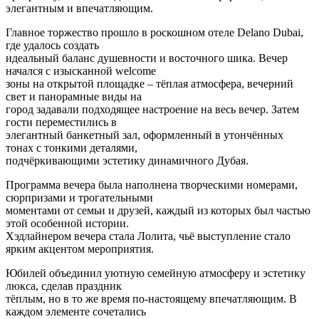
элегантным и впечатляющим.
Главное торжество прошло в роскошном отеле Delano Dubai,
где удалось создать
идеальный баланс душевности и восточного шика. Вечер
начался с изысканной welcome
зоны на открытой площадке – тёплая атмосфера, вечерний
свет и панорамные виды на
город задавали подходящее настроение на весь вечер. Затем
гости переместились в
элегантный банкетный зал, оформленный в утончённых
тонах с тонкими деталями,
подчёркивающими эстетику динамичного Дубая.
Программа вечера была наполнена творческими номерами,
сюрпризами и трогательными
моментами от семьи и друзей, каждый из которых был частью
этой особенной истории.
Хэдлайнером вечера стала Лолита, чьё выступление стало
ярким акцентом мероприятия.
Юбилей объединил уютную семейную атмосферу и эстетику
люкса, сделав праздник
тёплым, но в то же время по-настоящему впечатляющим. В
каждом элементе сочетались