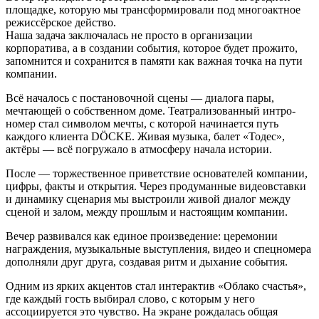
площадке, которую мы трансформировали под многоактное
режиссёрское действо.
Наша задача заключалась не просто в организации
корпоратива, а в создании события, которое будет прожито,
запомнится и сохранится в памяти как важная точка на пути
компании.
Всё началось с постановочной сцены — диалога пары,
мечтающей о собственном доме. Театрализованный интро-
номер стал символом мечты, с которой начинается путь
каждого клиента DÖCKE. Живая музыка, балет «Тодес»,
актёры — всё погружало в атмосферу начала истории.
После — торжественное приветствие основателей компании,
цифры, факты и открытия. Через продуманные видеовставки
и динамику сценария мы выстроили живой диалог между
сценой и залом, между прошлым и настоящим компании.
Вечер развивался как единое произведение: церемонии
награждения, музыкальные выступления, видео и спецномера
дополняли друг друга, создавая ритм и дыхание события.
Одним из ярких акцентов стал интерактив «Облако счастья»,
где каждый гость выбирал слово, с которым у него
ассоциируется это чувство. На экране рождалась общая