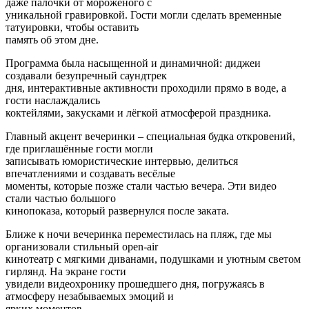
даже палочки от мороженого с
уникальной гравировкой. Гости могли сделать временные
татуировки, чтобы оставить
память об этом дне.
Программа была насыщенной и динамичной: диджеи
создавали безупречный саундтрек
дня, интерактивные активности проходили прямо в воде, а
гости наслаждались
коктейлями, закусками и лёгкой атмосферой праздника.
Главный акцент вечеринки – специальная будка откровений,
где приглашённые гости могли
записывать юмористические интервью, делиться
впечатлениями и создавать весёлые
моменты, которые позже стали частью вечера. Эти видео
стали частью большого
кинопоказа, который развернулся после заката.
Ближе к ночи вечеринка переместилась на пляж, где мы
организовали стильный open-air
кинотеатр с мягкими диванами, подушками и уютным светом
гирлянд. На экране гости
увидели видеохронику прошедшего дня, погружаясь в
атмосферу незабываемых эмоций и
ярких моментов.