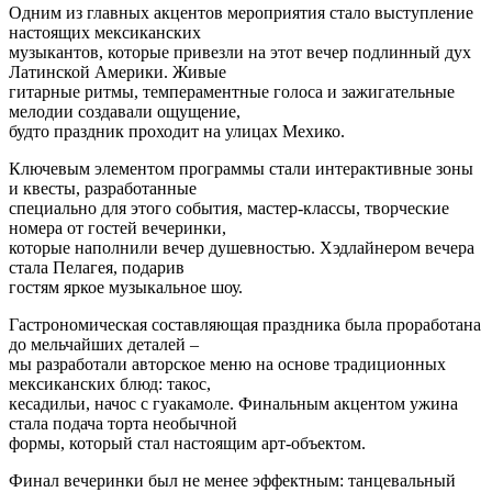
Одним из главных акцентов мероприятия стало выступление
настоящих мексиканских
музыкантов, которые привезли на этот вечер подлинный дух
Латинской Америки. Живые
гитарные ритмы, темпераментные голоса и зажигательные
мелодии создавали ощущение,
будто праздник проходит на улицах Мехико.
Ключевым элементом программы стали интерактивные зоны
и квесты, разработанные
специально для этого события, мастер-классы, творческие
номера от гостей вечеринки,
которые наполнили вечер душевностью. Хэдлайнером вечера
стала Пелагея, подарив
гостям яркое музыкальное шоу.
Гастрономическая составляющая праздника была проработана
до мельчайших деталей –
мы разработали авторское меню на основе традиционных
мексиканских блюд: такос,
кесадильи, начос с гуакамоле. Финальным акцентом ужина
стала подача торта необычной
формы, который стал настоящим арт-объектом.
Финал вечеринки был не менее эффектным: танцевальный