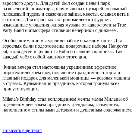
взрослого досуга. Для детей был создан целый парк
развлечений: аниматоры, шоу мыльных пузырей, огромный
плюшевый пудель и сказочные зайцы, квесты, сладкая вата и
фотозоны. Для взрослых гастрономический фуршет,
изысканные угощения, живая музыка от кавер-группы True
Party Band и атмосфера стильной вечеринки с диджеем.
Особое внимание мы уделили заботе о каждом госте. Для
взрослых были подготовлены подарочные наборы Hangover
kit, а для детей игрушки LaBubu и сладкие сюрпризы. Так
каждый увёз с собой частичку этого дня.
Финал вечера стал настоящим украшением: эффектное
пиротехническоем шоу, появление праздничного торта и
главный подарок для маленькой модницы — розовая машина
в стразах. Кульминация праздника, которая тронула всех
присутствующих.
Milana’s Birthday стал воплощением мечты мамы Миланы об
идеальном девчачьем празднике: трендовом, гламурном,
наполненном стильными деталями и душевным содержанием.
Показать еще текст